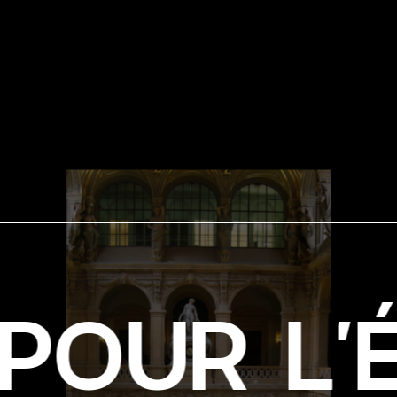
R
L
'
É
V
È
N