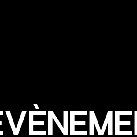
E
M
E
N
T
I
E